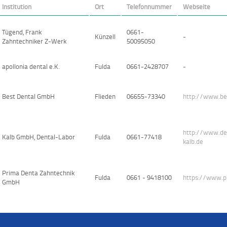
Institution
Ort
Telefonnummer
Webseite
Tügend, Frank
0661-
Künzell
-
Zahntechniker Z-Werk
50095050
apollonia dental e.K.
Fulda
0661-2428707
-
Best Dental GmbH
Flieden
06655-73340
http://www.be
http://www.de
Kalb GmbH, Dental-Labor
Fulda
0661-77418
kalb.de
Prima Denta Zahntechnik
Fulda
0661 - 9418100
https://www.p
GmbH