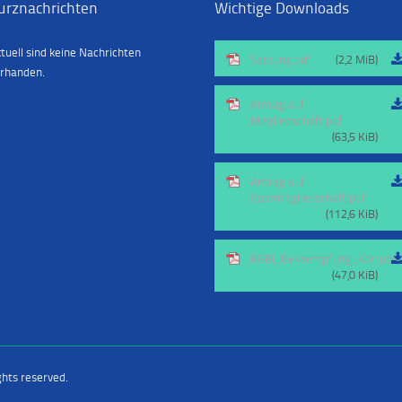
urznachrichten
Wichtige Downloads
tuell sind keine Nachrichten
Satzung.pdf
(2,2 MiB)
rhanden.
Antrag auf
Mitgliedschaft.pdf
(63,5 KiB)
Antrag auf
Gastmitgliedschaft.pdf
(112,6 KiB)
BGBl_Bekaempfung_Korrupti
(47,0 KiB)
ghts reserved.