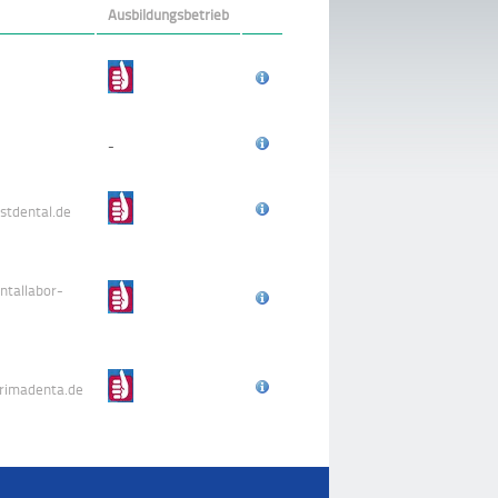
Ausbildungsbetrieb
-
stdental.de
ntallabor-
rimadenta.de