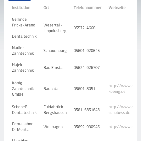
Institution
Ort
Telefonnummer
Webseite
Gerlinde
Fricke-Arend
Wesertal -
05572-4668
-
-
Lippoldsberg
Dentaltechnik
Nadler
Schauenburg
05601-920645
-
Zahntechnik
Hajek
Bad Emstal
05624-926707
-
Zahntechnik
König
http://www.denta
Zahntechnik
Baunatal
05601-8051
koenig.de
GmbH
Schobeß
Fuldabrück-
http://www.denta
0561-5851643
Dentaltechnik
Bergshausen
schobess.de
Dentallabor
Wolfhagen
05692-990945
http://www.drmor
Dr Moritz
Matthias