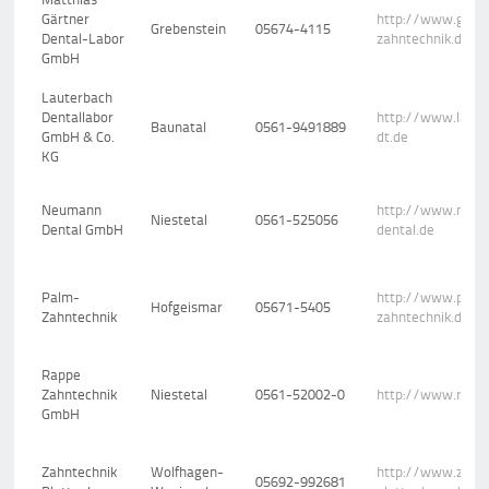
Gärtner
http://www.gaer
Grebenstein
05674-4115
Dental-Labor
zahntechnik.de
GmbH
Lauterbach
Dentallabor
http://www.laute
Baunatal
0561-9491889
GmbH & Co.
dt.de
KG
Neumann
http://www.neu
Niestetal
0561-525056
Dental GmbH
dental.de
Palm-
http://www.palm
Hofgeismar
05671-5405
Zahntechnik
zahntechnik.de
Rappe
Zahntechnik
Niestetal
0561-52002-0
http://www.rappe
GmbH
Zahntechnik
Wolfhagen-
http://www.zahnt
05692-992681