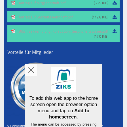
Antrag auf Mitgliedschaft.pdf
(63,5 KiB)
Antrag auf Gastmitgliedschaft.pdf
(112,6 KiB)
BGBl_Bekaempfung_Korruption_Gesundheitswesen.pdf
(47,0 KiB)
Vorteile für Mitglieder
© Copyright Zahntechniker Innung Kassel. All rights reserved.